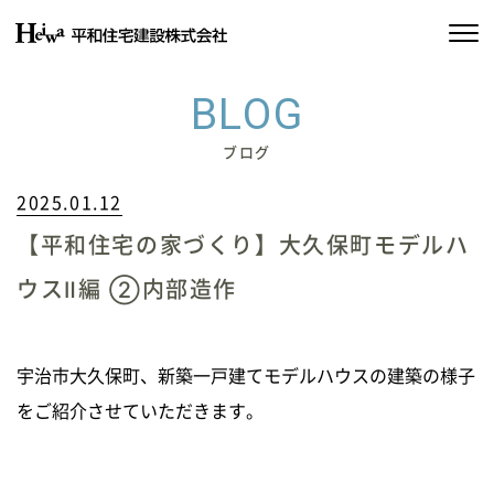
私たちの約束
BLOG
平和住宅の家づくり
ブログ
2025.01.12
施工実績
【平和住宅の家づくり】大久保町モデルハ
物件情報
ウスⅡ編 ②内部造作
会社情報
SDGsの取り組み
宇治市大久保町、新築一戸建てモデルハウスの建築の様子
をご紹介させていただきます。
イベント情報