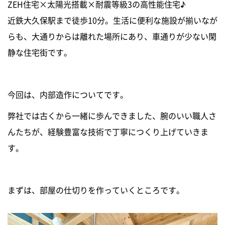
ZEH住宅×太陽光搭載×耐震等級3の高性能住宅♪
新築住宅お問合せ
近鉄大久保駅まで徒歩10分。生活に便利な施設が揃いなが
らも、大通りからは離れた場所にあり、車通りが少ない閑
リフォームお問合せ
静な住宅街です。
今回は、内部造作についてです。
弊社では古くから一緒に歩んできました、腕のいい職人さ
んたちが、経験豊富な技術で丁寧につくり上げていきま
す。
まずは、部屋の仕切りを作っていくところです。