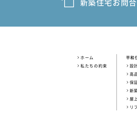
新築住宅お問合
ホーム
平和
私たちの約束
設
高
保
新
屋
リ