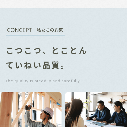
CONCEPT
私たちの約束
こつこつ、とことん
ていねい品質。
The quality is steadily and carefully.