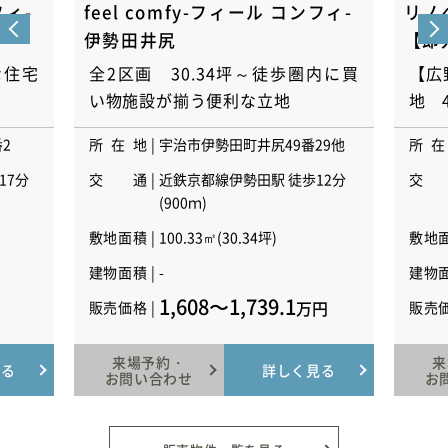
フィ-
feel comfy-フィール コンフィ-
リノ
伊勢田井尻
【即
な住宅
全2区画 30.34坪～徒歩圏内に買
【広
い物施設が揃う便利な立地
地 4
2
所在地
宇治市伊勢田町井尻49番29他
所在
17分
交通
近鉄京都線伊勢田駅 徒歩12分
交
(900ｍ)
敷地面積
100.33㎡(30.34坪)
敷地
建物面積
-
建物
1,608〜1,739.1
万円
販売価格
販売
来場予約・
来
見る
詳しく見る
お問い合わせ
お