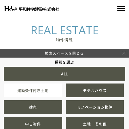
私たちの約束
REAL ESTATE
平和住宅の家づくり
物件情報
施工実績
検索スペースを閉じる
種別を選ぶ
物件情報
ALL
会社情報
建築条件付き土地
モデルハウス
SDGsの取り組み
建売
リノベーション物件
イベント情報
中古物件
土地・その他