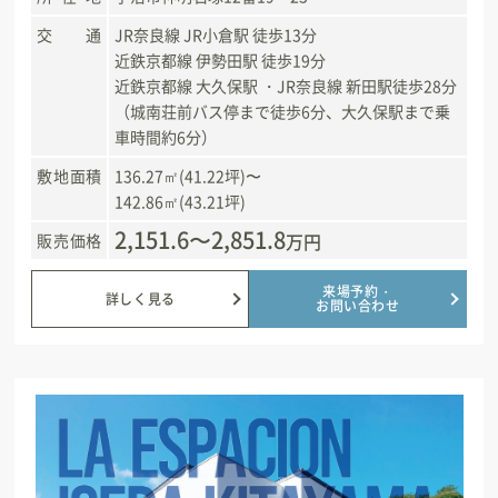
交通
JR奈良線 JR小倉駅 徒歩13分
近鉄京都線 伊勢田駅 徒歩19分
近鉄京都線 大久保駅 ・JR奈良線 新田駅徒歩28分
（城南荘前バス停まで徒歩6分、大久保駅まで乗
車時間約6分）
敷地面積
136.27㎡(41.22坪)〜
142.86㎡(43.21坪)
2,151.6〜2,851.8
万円
販売価格
来場予約・
詳しく見る
お問い合わせ