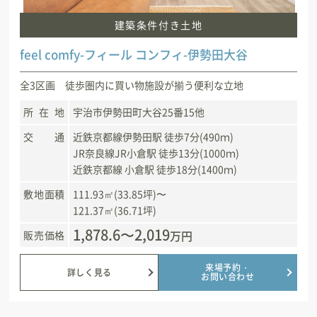
建築条件付き土地
feel comfy-フィール コンフィ-伊勢田大谷
全3区画 徒歩圏内に買い物施設が揃う便利な立地
所在地
宇治市伊勢田町大谷25番15他
交通
近鉄京都線伊勢田駅 徒歩7分(490ｍ)
JR奈良線JR小倉駅 徒歩13分(1000ｍ)
近鉄京都線 小倉駅 徒歩18分(1400ｍ)
敷地面積
111.93㎡(33.85坪)〜
121.37㎡(36.71坪)
1,878.6〜2,019
万円
販売価格
来場予約・
詳しく見る
お問い合わせ