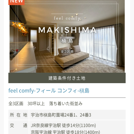
NEW
建築条件付き土地
feel comfy-フィール コンフィ-槇島
全3区画 30坪以上 落ち着いた街並み
所在地
宇治市槇島町薗場24番1、24番3
交通
JR奈良線宇治駅 徒歩14分(1100ｍ)
京阪宇治線 宇治駅 徒歩18分(1400ｍ)