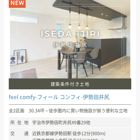
NEW
建築条件付き土地
feel comfy-フィール コンフィ-伊勢田井尻
全2区画 30.34坪～徒歩圏内に買い物施設が揃う便利な立地
所在地
宇治市伊勢田町井尻49番29他
交通
近鉄京都線伊勢田駅 徒歩12分(900ｍ)