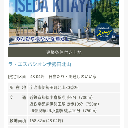
建築条件付き土地
ラ・エスパシオン伊勢田北山
限定1区画 48.04坪 日当たり・風通しのいい家
所在地
宇治市伊勢田町北山30番26
交通
近鉄京都線小倉駅 徒歩9分（700m）
近鉄京都線伊勢田駅 徒歩10分（750m）
JR奈良線JR小倉駅 徒歩10分（750m）
敷地面積
158.82㎡(48.04坪)