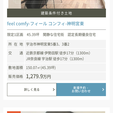
建築条件付き土地
feel comfy-フィール コンフィ-神明宮東
限定1区画 45.39坪 閑静な住宅街 認定長期優良住宅
所在地
宇治市神明宮東5番3、3番2
交通
近鉄京都線 伊勢田駅 徒歩17分（1300m）
JR奈良線 宇治駅 徒歩17分（1300m）
敷地面積
150.07㎡(45.39坪)
1,279.9
万円
販売価格
来場予約・
詳しく見る
お問い合わせ