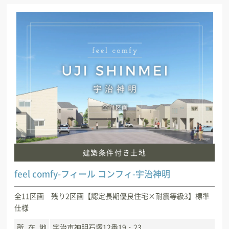
建築条件付き土地
feel comfy-フィール コンフィ-宇治神明
全11区画 残り2区画【認定長期優良住宅×耐震等級3】標準
仕様
所在地
宇治市神明石塚12番19・23