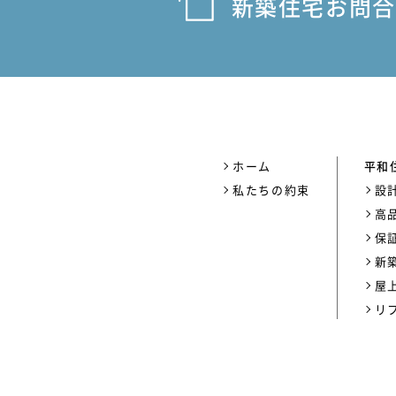
新築住宅お問合
ホーム
平和
私たちの約束
設
高
保
新
屋
リ