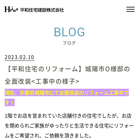
私たちの約束
BLOG
平和住宅の家づくり
ブログ
2023.02.10
施工実績
【平和住宅のリフォーム】城陽市O様邸の
物件情報
全面改装<工事中の様子>
会社情報
現在、京都府城陽市にて全面改装のリフォーム工事中で
す！
SDGsの取り組み
1階でお店を営まれていた店舗付きの住宅でしたが、お店
を閉められご家族がゆったりと生活できる住宅にリフォー
イベント情報
ムをご希望され、ご依頼を頂きました。