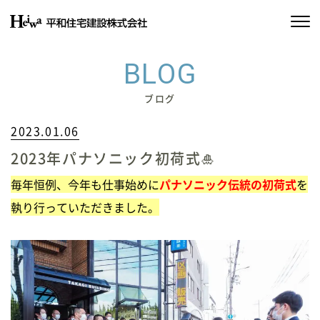
私たちの約束
BLOG
平和住宅の家づくり
ブログ
2023.01.06
施工実績
2023年パナソニック初荷式🎍
物件情報
毎年恒例、今年も仕事始めに
パナソニック伝統の初荷式
を
会社情報
執り行っていただきました。
SDGsの取り組み
イベント情報