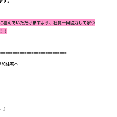
ます。
に喜んでいただけますよう、社員一同協力して家づ
！！
=============================
平和住宅へ
。』