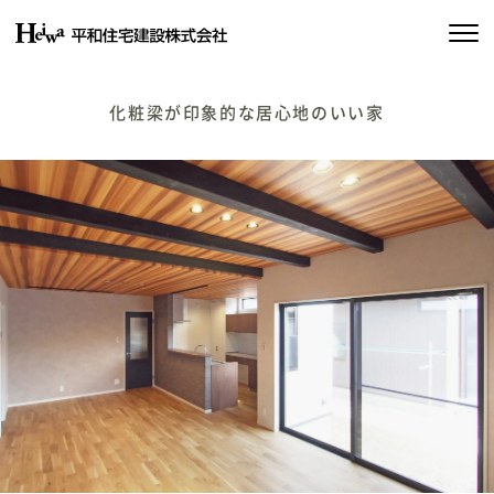
私たちの約束
化粧梁が印象的な居心地のいい家
平和住宅の家づくり
施工実績
物件情報
会社情報
SDGsの取り組み
イベント情報