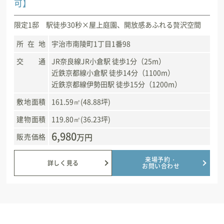
可】
限定1邸 駅徒歩30秒×屋上庭園、開放感あふれる贅沢空間
所在地
宇治市南陵町1丁目1番98
交通
JR奈良線JR小倉駅 徒歩1分（25m）
近鉄京都線小倉駅 徒歩14分（1100m）
近鉄京都線伊勢田駅 徒歩15分（1200m）
敷地面積
161.59㎡(48.88坪)
建物面積
119.80㎡(36.23坪)
6,980
万円
販売価格
来場予約・
詳しく見る
お問い合わせ