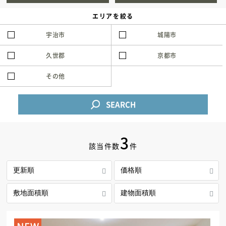
新築住宅お問合せ
エリアを絞る
宇治市
城陽市
リフォームお問合せ
久世郡
京都市
その他
SEARCH
3
該当件数
件