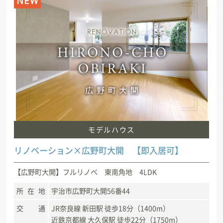
NEW
モデルハウス
リノベーション×広野町大開 【即入居可】
【広野町大開】フルリノベ 東南角地 4LDK
所在地
宇治市広野町大開56番44
交通
JR奈良線 新田駅 徒歩18分（1400m）
近鉄京都線 大久保駅 徒歩22分（1750m）