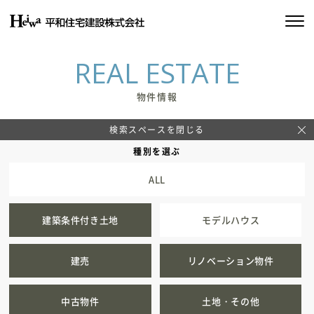
私たちの約束
REAL ESTATE
平和住宅の家づくり
物件情報
施工実績
検索スペースを閉じる
種別を選ぶ
物件情報
ALL
会社情報
建築条件付き土地
モデルハウス
SDGsの取り組み
建売
リノベーション物件
イベント情報
中古物件
土地・その他