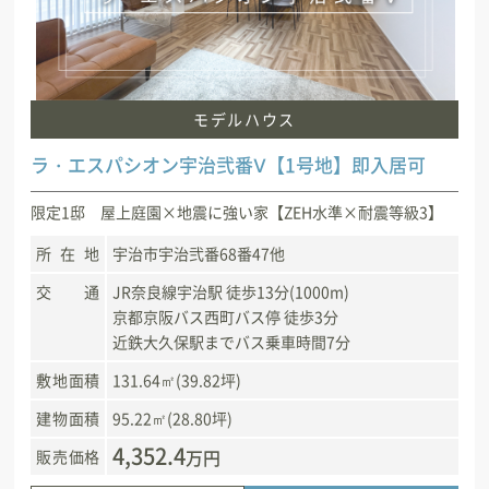
モデルハウス
ラ・エスパシオン宇治弐番Ⅴ【1号地】即入居可
限定1邸 屋上庭園×地震に強い家【ZEH水準×耐震等級3】
所在地
宇治市宇治弐番68番47他
交通
JR奈良線宇治駅 徒歩13分(1000m)
京都京阪バス西町バス停 徒歩3分
近鉄大久保駅までバス乗車時間7分
敷地面積
131.64㎡(39.82坪)
建物面積
95.22㎡(28.80坪)
4,352.4
万円
販売価格