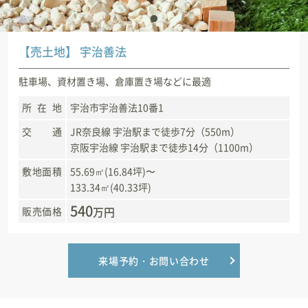
新築住宅お問合せ
【売土地】 宇治善法
リフォームお問合せ
駐車場、資材置き場、倉庫置き場などに最適
所在地
宇治市宇治善法10番1
交通
JR奈良線 宇治駅まで徒歩7分（550m）
京阪宇治線 宇治駅まで徒歩14分（1100m）
敷地面積
55.69㎡(16.84坪)〜
133.34㎡(40.33坪)
540
万円
販売価格
来場予約・お問い合わせ