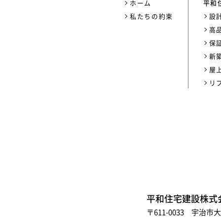
ホーム
平和
私たちの約束
設
高
保
新
屋
リ
平和住宅建設株式
〒611-0033 宇治