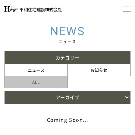
私たちの約束
NEWS
平和住宅の家づくり
ニュース
施工実績
カテゴリー
ニュース
お知らせ
物件情報
ALL
会社情報
アーカイブ
SDGsの取り組み
Coming Soon...
イベント情報